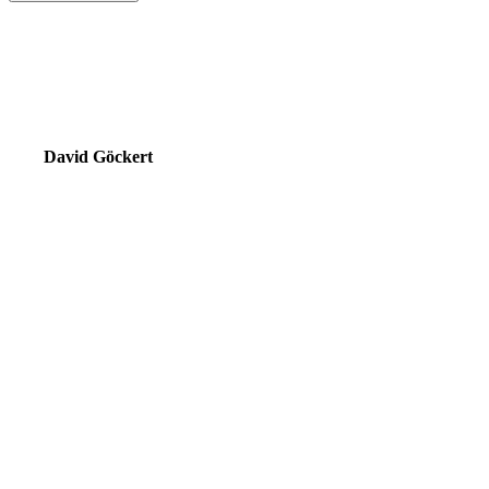
Ihr Experte für
Schaltschrankbau
David Göckert
Elektroniker
+49 (0) 8572 96 986-0
david.goeckert@hoelzle-elektrotechnik.com