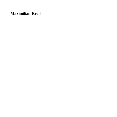
Energie- und Gebäudetechnik
Maximilian Kreil
Leitung Energie und Gebäudetechnik
+49 (0) 8572 96 986 - 115
maximilian.kreil@hoelzle-elektrotechnik.com