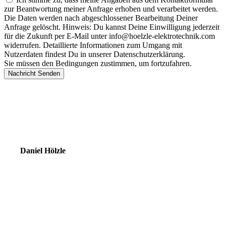
zur Beantwortung meiner Anfrage erhoben und verarbeitet werden.
Die Daten werden nach abgeschlossener Bearbeitung Deiner
Anfrage gelöscht. Hinweis: Du kannst Deine Einwilligung jederzeit
für die Zukunft per E-Mail unter info@hoelzle-elektrotechnik.com
widerrufen. Detaillierte Informationen zum Umgang mit
Nutzerdaten findest Du in unserer Datenschutzerklärung.
Sie müssen den Bedingungen zustimmen, um fortzufahren.
Nachricht Senden
Ihr Experte für
Regenerative Energie
Daniel Hölzle
Geschäftsführung
+49 (0) 8572 96 986 0
daniel.hoelzle@hoelzle-elektrotechnik.com