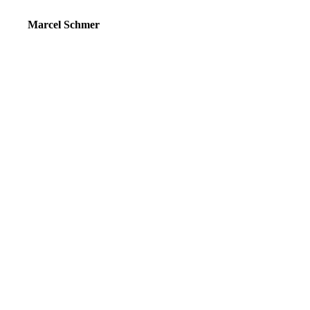
Marcel Schmer
Technische Leitung / Robotik
+49 (0) 8572 96 986 0
marcel.schmer@hoelzle-elektrotechnik.com